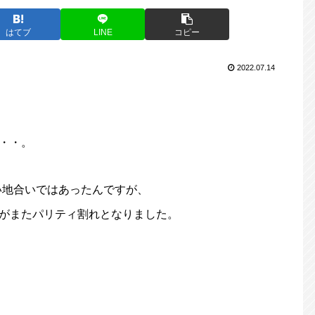
はてブ
LINE
コピー
2022.07.14
・・・。
い地合いではあったんですが、
ルがまたパリティ割れとなりました。