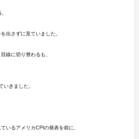
落。
手を出さずに見ていました。
ト目線に切り替わるも、
ていきました。
ているアメリカCPIの発表を前に、
。