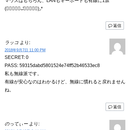
マウスはもちろん、LANもキーボードも有線に1票
(๑⃙⃘❛⃘ᴗ̂❛⃘๑⃙⃘)◞*
返信
ラッコ
より:
2018年9月7日 11:00 PM
SECRET: 0
PASS: 59315dabd5801524e74ff52b46533ec8
私も無線派です。
有線が安心なのはわかるけど、無線に慣れると戻れません
ね。
返信
のってぃー
より: