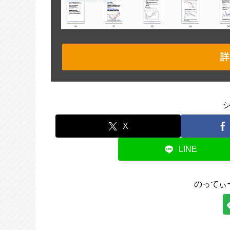
詳
X
LINE
のってぃ