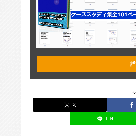
詳
X
LINE