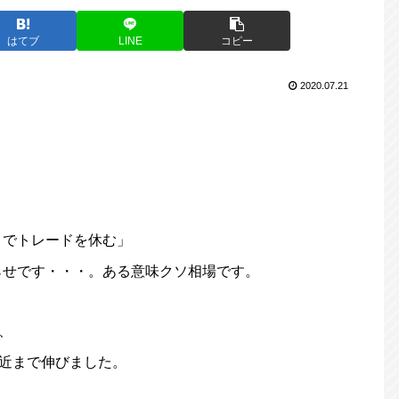
はてブ
LINE
コピー
2020.07.21
までトレードを休む」
らせです・・・。ある意味クソ相場です。
、
付近まで伸びました。