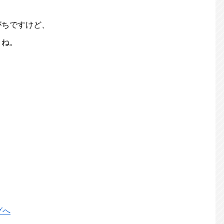
がちですけど、
とね。
、