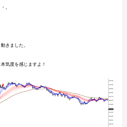
・・。
く動きました。
に本気度を感じますよ！