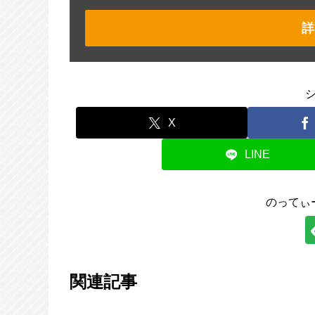
詳
X
LINE
のってぃ
関連記事