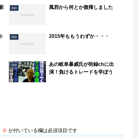
新
風邪から何とか復帰しました
雑談
ト
2015年ももうわずか・・・
雑談
あの岐阜暴威氏が街録chに出
雑談
演！負けるトレードを学ぼう
。
※
が付いている欄は必須項目です