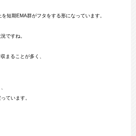
上を短期EMA群がフタをする形になっています。
状況ですね。
トに収まることが多く、
り、
戻っています。