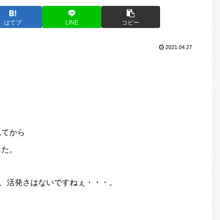
はてブ
LINE
コピー
2021.04.27
れてから
した。
が、活発さはないですねぇ・・・。