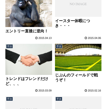
イースター休暇につ
き・・・
エントリー直後に逆向！
2015.04.13
2015.04.06
手法
手法
じぶんのフィールドで戦
トレンドはフレンドだけ
うぞ！
ど、、、
2015.03.09
2015.02.16
手法
手法