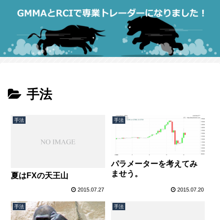
手法
手法
手法
パラメーターを考えてみ
ませう。
夏はFXの天王山
2015.07.27
2015.07.20
手法
手法